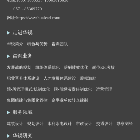
电话:
18857186355 ; 15005816650 ;
0571- 85369770
网址:
https://www.hualead.com/
走进华锐
华锐简介
特色与优势
咨询团队
咨询业务
发展战略规划
组织体系优化
薪酬绩效优化
岗位KPI考核
职业晋升体系建设
人才发展体系建设
股权激励
院-所管理模式/机制优化
院-所经济责任制优化
运营管理
集团组建与集团化管控
企事业单位转企建制
服务领域
建筑设计
规划设计
水利水电设计
市政设计
交通设计
勘察测绘
华锐研究