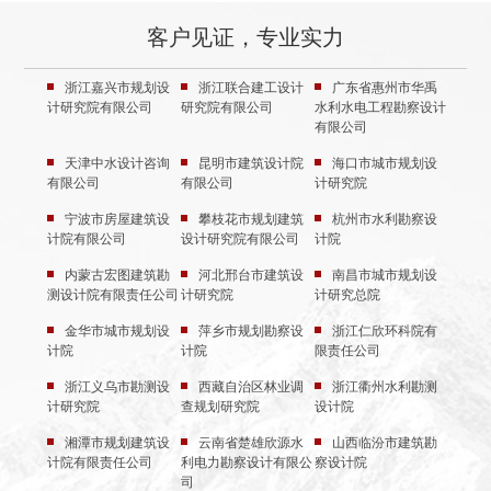
客户见证，专业实力
浙江嘉兴市规划设
浙江联合建工设计
广东省惠州市华禹
计研究院有限公司
研究院有限公司
水利水电工程勘察设计
有限公司
天津中水设计咨询
昆明市建筑设计院
海口市城市规划设
有限公司
有限公司
计研究院
宁波市房屋建筑设
攀枝花市规划建筑
杭州市水利勘察设
计院有限公司
设计研究院有限公司
计院
内蒙古宏图建筑勘
河北邢台市建筑设
南昌市城市规划设
测设计院有限责任公司
计研究院
计研究总院
金华市城市规划设
萍乡市规划勘察设
浙江仁欣环科院有
计院
计院
限责任公司
浙江义乌市勘测设
西藏自治区林业调
浙江衢州水利勘测
计研究院
查规划研究院
设计院
湘潭市规划建筑设
云南省楚雄欣源水
山西临汾市建筑勘
计院有限责任公司
利电力勘察设计有限公
察设计院
司