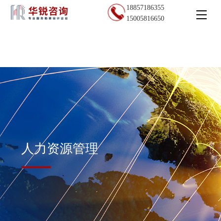
18857186355
15005816650
人力资源管理