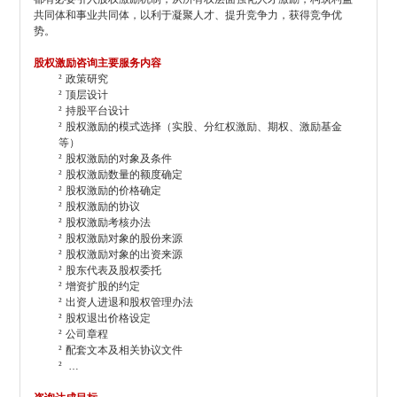
共同体和事业共同体，以利于凝聚人才、提升竞争力，获得竞争优
势。
股权激励咨询主要服务内容
²
政策研究
²
顶层设计
²
持股平台设计
²
股权激励的模式选择（实股、分红权激励、期权、激励基金
等）
²
股权激励的对象及条件
²
股权激励数量的额度确定
²
股权激励的价格确定
²
股权激励的协议
²
股权激励考核办法
²
股权激励对象的股份来源
²
股权激励对象的出资来源
²
股东代表及股权委托
²
增资扩股的约定
²
出资人进退和股权管理办法
²
股权退出价格设定
²
公司章程
²
配套文本及相关协议文件
²
…