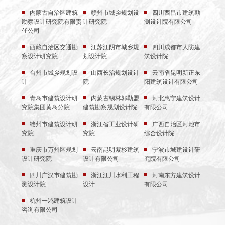
内蒙古自治区建筑
赣州市城乡规划设
四川西昌市建筑勘
勘察设计研究院有限责
计研究院
测设计院有限公司
任公司
西藏自治区交通勘
江苏江阴市城乡规
四川成都市人防建
察设计研究院
划设计院
筑设计院
台州市城乡规划设
山西长治规划设计
云南省昆明新正东
计
院
阳建筑设计有限公司
青岛市建筑设计研
内蒙古锡林郭勒盟
河北惠宁建筑设计
究院集团黄岛分院
建筑勘察规划设计院
有限公司
赣州市建筑设计研
浙江省工业设计研
广西自治区河池市
究院
究院
综合设计院
重庆市万州区规划
云南昆明紫杉建筑
宁波市城建设计研
设计研究院
设计有限公司
究院有限公司
四川广汉市建筑勘
浙江江川水利工程
河南东方建筑设计
测设计院
设计
有限公司
杭州一鸿建筑设计
咨询有限公司