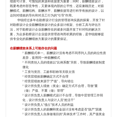
绩效可计算、可预知的来源和依据更为重要；同时，薪酬绩效设计，
既要考虑外部竞争性，又要体现内部的公平性，还应兼顾历史，对薪
酬模式、薪酬结构、薪酬水平、薪酬依据等进行科学有效的设计，以
达到对绩效的导向和对员工行为的“引导”作用。
华锐经过多年在勘察设计行业的管理咨询实践的探索，开发了针
对勘察设计企业薪酬绩效设计的众多设计框架、分析工具与评估方
法，对于勘察设计企业薪酬存在的诸多问题开发了针对性的解决方
案，为众多勘察设计企业提供管理咨询而积累的经验，是华锐能够提
供专业化的薪酬绩效方案设计的重要保证。
在薪酬绩效体系上可能存在的问题
²
薪酬模式单一。薪酬设计没有考虑不同序列人员的岗位性质
差异，套用同一种薪酬模式
²
不同类别人员的绩效以“比例系数”关联，导致薪酬绩效制度
僵化
²
工资与资历、工龄和职称等关联太强
²
经营层绩效薪酬确定方式不合理
²
经营层绩效来源于“产值”，导向错位
²
设计所负责人绩效（奖金）确定方式不合理，导致“重
（做）产值、不重（做）管理”
²
设计所负责人薪酬模式设计不合理，导致中层管理工作弱
化，设计所负责人与设计人员“抢活干”
²
设计所负责人“侵占”技术人员的利益
²
设计所负责人的薪酬和奖金设计没有考虑是否“脱产”因素
²
设计所负责人自身做项目的“具体技术”工作时，其产值奖金