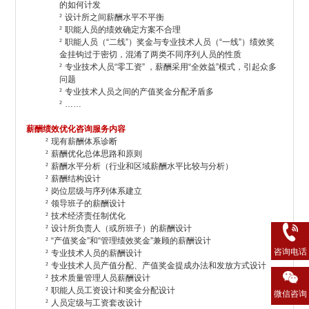
的如何计发
²
设计所之间薪酬水平不平衡
²
职能人员的绩效确定方案不合理
²
职能人员（“二线”）奖金与专业技术人员（“一线”）绩效奖
金挂钩过于密切，混淆了两类不同序列人员的性质
²
专业技术人员“零工资” ，薪酬采用“全效益”模式，引起众多
问题
²
专业技术人员之间的产值奖金分配矛盾多
²
……
薪酬绩效优化咨询服务内容
²
现有薪酬体系诊断
²
薪酬优化总体思路和原则
²
薪酬水平分析（行业和区域薪酬水平比较与分析）
²
薪酬结构设计
²
岗位层级与序列体系建立
²
领导班子的薪酬设计
²
技术经济责任制优化
²
设计所负责人（或所班子）的薪酬设计
²
“产值奖金”和“管理绩效奖金”兼顾的薪酬设计
咨询电话
²
专业技术人员的薪酬设计
²
专业技术人员产值分配、产值奖金提成办法和发放方式设计
²
技术质量管理人员薪酬设计
²
职能人员工资设计和奖金分配设计
微信咨询
²
人员定级与工资套改设计