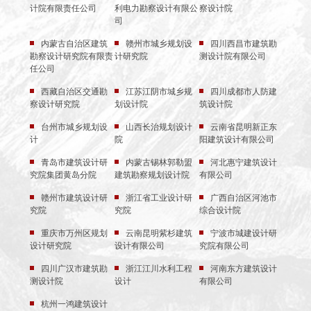
计院有限责任公司
利电力勘察设计有限公
察设计院
司
内蒙古自治区建筑
赣州市城乡规划设
四川西昌市建筑勘
勘察设计研究院有限责
计研究院
测设计院有限公司
任公司
西藏自治区交通勘
江苏江阴市城乡规
四川成都市人防建
察设计研究院
划设计院
筑设计院
台州市城乡规划设
山西长治规划设计
云南省昆明新正东
计
院
阳建筑设计有限公司
青岛市建筑设计研
内蒙古锡林郭勒盟
河北惠宁建筑设计
究院集团黄岛分院
建筑勘察规划设计院
有限公司
赣州市建筑设计研
浙江省工业设计研
广西自治区河池市
究院
究院
综合设计院
重庆市万州区规划
云南昆明紫杉建筑
宁波市城建设计研
设计研究院
设计有限公司
究院有限公司
四川广汉市建筑勘
浙江江川水利工程
河南东方建筑设计
测设计院
设计
有限公司
杭州一鸿建筑设计