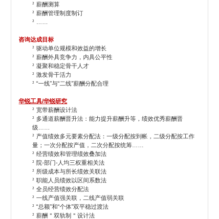
²
薪酬测算
²
薪酬管理制度制订
²
……
咨询达成目标
²
驱动单位规模和效益的增长
²
薪酬外具竞争力，内具公平性
²
凝聚和稳定骨干人才
²
激发骨干活力
²
“一线”与“二线”薪酬分配合理
华锐工具/华锐研究
²
宽带薪酬设计法
²
多通道薪酬晋升法：能力提升薪酬升等，绩效优秀薪酬晋
级……
²
产值绩效多元要素分配法：一级分配按到帐，二级分配按工作
量；一次分配按产值，二次分配按统筹……
²
经营绩效和管理绩效叠加法
²
院-部门-人均三权重相关法
²
所级成本与所长绩效关联法
²
职能人员绩效以区间系数法
²
全员经营绩效分配法
²
一线产值强关联，二线产值弱关联
²
“总额”和“个体”双平稳过渡法
²
薪酬＂双轨制＂设计法