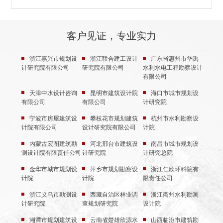
客户见证，专业实力
浙江嘉兴市规划设
浙江联合建工设计
广东省惠州市华禹
计研究院有限公司
研究院有限公司
水利水电工程勘察设计
有限公司
天津中水设计咨询
昆明市建筑设计院
海口市城市规划设
有限公司
有限公司
计研究院
宁波市房屋建筑设
攀枝花市规划建筑
杭州市水利勘察设
计院有限公司
设计研究院有限公司
计院
内蒙古宏图建筑勘
河北邢台市建筑设
南昌市城市规划设
测设计院有限责任公司
计研究院
计研究总院
金华市城市规划设
萍乡市规划勘察设
浙江仁欣环科院有
计院
计院
限责任公司
浙江义乌市勘测设
西藏自治区林业调
浙江衢州水利勘测
计研究院
查规划研究院
设计院
湘潭市规划建筑设
云南省楚雄欣源水
山西临汾市建筑勘