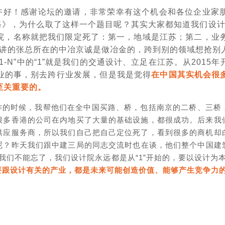
午好！感谢论坛的邀请，非常荣幸有这个机会和各位企业家
路》，为什么取了这样一个题目呢？其实大家都知道我们设计行
院，名称就把我们限定死了：第一，地域是江苏；第二，业务
面演讲的张总所在的中冶京诚是做冶金的，跨到别的领域想抢
-N”中的“1”就是我们的交通设计、立足在江苏。从201
业的事，别去跨行业发展，但是我是觉得
在中国其实机会很
至关重要的。
作的时候，我帮他们在全中国买路、桥，包括南京的二桥、三桥
很多香港的公司在内地买了大量的基础设施，都很成功。后来我
供应服务商，所以我们自己把自己定位死了，看到很多的商机却
呢？昨天我们跟中建三局的同志交流时也在谈，他们整个中国建筑
我们不能忘了，我们设计院永远都是从“1”开始的，要以设计为
要跟设计有关的产业，都是未来可能创造价值、能够产生竞争力