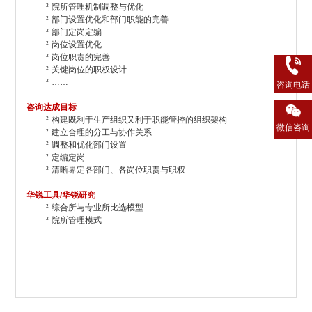
²
院所管理机制调整与优化
²
部门设置优化和部门职能的完善
²
部门定岗定编
²
岗位设置优化
²
岗位职责的完善
²
关键岗位的职权设计
²
……
咨询电话
咨询达成目标
²
构建既利于生产组织又利于职能管控的组织架构
微信咨询
²
建立合理的分工与协作关系
²
调整和优化部门设置
²
定编定岗
²
清晰界定各部门、各岗位职责与职权
华锐工具/华锐研究
²
综合所与专业所比选模型
²
院所管理模式