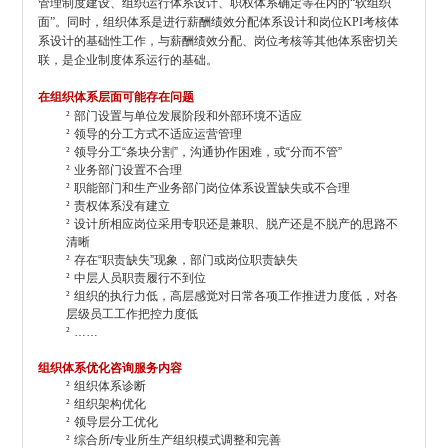
管理制度建设、组织运行体系设计、职权体系确定等在内的“软组织
面”。同时，组织体系是进行薪酬绩效分配体系设计和岗位KPI考核体
系设计的基础性工作，与薪酬绩效分配、岗位考核等其他体系密切关
联，是企业制度体系运行的基础。
在组织体系层面可能存在问题
²
部门设置与单位发展阶段和外部环境不适应
²
领导的分工方式不适应运营管理
²
领导分工“条块分割”，沟通协作困难，或“分而不管”
²
业务部门设置不合理
²
职能部门和生产业务部门岗位体系设置缺失或不合理
²
责权体系没有建立
²
设计所相应岗位采用专职还是兼职、脱产还是不脱产的思路不
清晰
²
存在“职责缺失”现象，部门或岗位职责缺失
²
中层人员职责履行不到位
²
组织的执行力低，高层感觉对日常各项工作推进力度低，对各
层级员工工作把控力度低
²
……
组织体系优化咨询服务内容
²
组织体系诊断
²
组织架构优化
²
领导层分工优化
²
综合所/专业所生产组织模式调整和完善