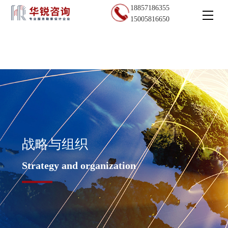
18857186355
15005816650
战略与组织
Strategy and organization