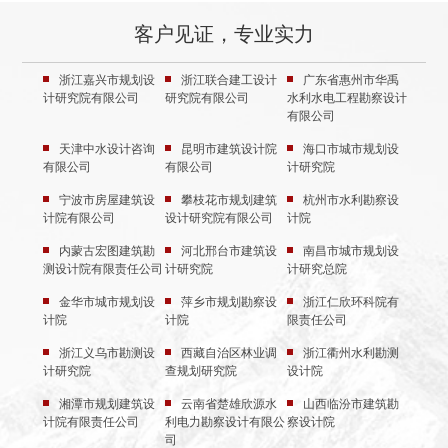
客户见证，专业实力
浙江嘉兴市规划设
浙江联合建工设计
广东省惠州市华禹
计研究院有限公司
研究院有限公司
水利水电工程勘察设计
有限公司
天津中水设计咨询
昆明市建筑设计院
海口市城市规划设
有限公司
有限公司
计研究院
宁波市房屋建筑设
攀枝花市规划建筑
杭州市水利勘察设
计院有限公司
设计研究院有限公司
计院
内蒙古宏图建筑勘
河北邢台市建筑设
南昌市城市规划设
测设计院有限责任公司
计研究院
计研究总院
金华市城市规划设
萍乡市规划勘察设
浙江仁欣环科院有
计院
计院
限责任公司
浙江义乌市勘测设
西藏自治区林业调
浙江衢州水利勘测
计研究院
查规划研究院
设计院
湘潭市规划建筑设
云南省楚雄欣源水
山西临汾市建筑勘
计院有限责任公司
利电力勘察设计有限公
察设计院
司