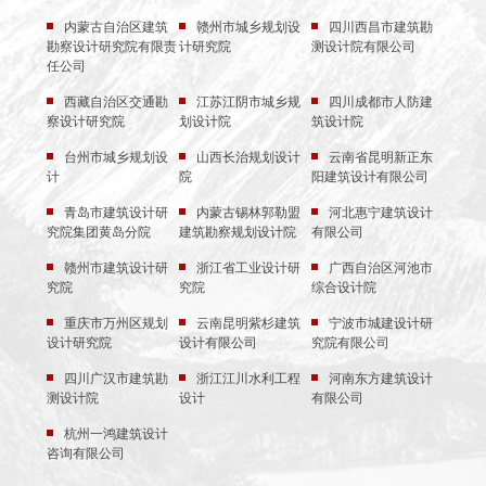
内蒙古自治区建筑
赣州市城乡规划设
四川西昌市建筑勘
勘察设计研究院有限责
计研究院
测设计院有限公司
任公司
西藏自治区交通勘
江苏江阴市城乡规
四川成都市人防建
察设计研究院
划设计院
筑设计院
台州市城乡规划设
山西长治规划设计
云南省昆明新正东
计
院
阳建筑设计有限公司
青岛市建筑设计研
内蒙古锡林郭勒盟
河北惠宁建筑设计
究院集团黄岛分院
建筑勘察规划设计院
有限公司
赣州市建筑设计研
浙江省工业设计研
广西自治区河池市
究院
究院
综合设计院
重庆市万州区规划
云南昆明紫杉建筑
宁波市城建设计研
设计研究院
设计有限公司
究院有限公司
四川广汉市建筑勘
浙江江川水利工程
河南东方建筑设计
测设计院
设计
有限公司
杭州一鸿建筑设计
咨询有限公司