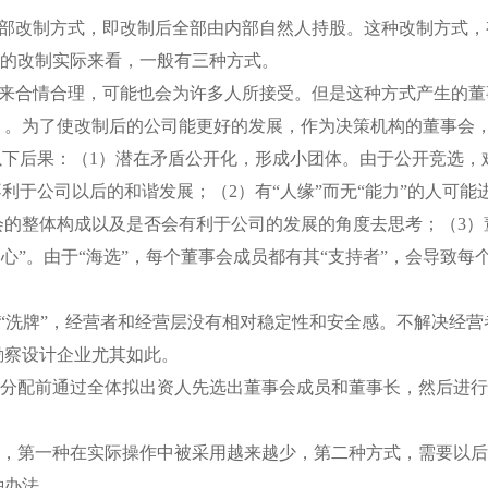
改制方式，即改制后全部由内部自然人持股。这种改制方式，
的改制实际来看，一般有三种方式。
来合情合理，可能也会为许多人所接受。但是这种方式产生的董
）。为了使改制后的公司能更好的发展，作为决策机构的董事会
以下后果：（1）潜在矛盾公开化，形成小团体。由于公开竞选
不利于公司以后的和谐发展；（2）有“人缘”而无“能力”的人可
会的整体构成以及是否会有利于公司的发展的角度去思考；（3）
中心”。由于“海选”，每个董事会成员都有其“支持者”，会导致每
“洗牌”，经营者和经营层没有相对稳定性和安全感。不解决经营
勘察设计企业尤其如此。
配前通过全体拟出资人先选出董事会成员和董事长，然后进行
第一种在实际操作中被采用越来越少，第二种方式，需要以后
种办法。