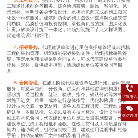
3. 工程设计。
提供方案设计、初步设计、施工图设计和施
工现场技术配合等服务。综合协调幕墙、装饰、智能化、风
景园林、照明等各类专项设计。承担承包商完成的施工图深
化设计审核服务。建筑师负责的施工图设计重点解决建筑使
用功能、品质价值与投资控制。承包商负责的施工图深化设
计重点解决设计施工一体化，准确控制施工节点大样详图，
促进建筑设计精细化。
4. 招标采购。
代理建设单位进行承包商招标管理或非招标
工程的采购管理。组织编制招标采购文件，组织招标采购答
疑，审定承包商招标采购合同文本，可以代表建设单位参与
评标、定标，提供成本控制，协助建设单位签署合同等服
务。
5. 合同管理。
在施工阶段代理建设单位进行施工合同管理
服务，对总承包商、分包商、供应商和其他咨询机构履行监
督职责，通过检查、签证、验收、指令、确认付款等方式，
咨询电话
对施工进度、质量、成本进行总体指导、优化和协调。负责
设计技术交底，签署材料、设备以及工程进度、工程款支付
确认单，依照法律、法规以及有关技术标准、设计文件和建
微信咨询
设工程承包合同，代表建设单位对施工质量实施监督，代理
建设单位完成工程报批和验收。在竣工交付及工程质量保修
期内，辅助调试，组织编制竣工图、建筑使用说明书和维修
手册，协助完成竣工文件归档及项目决算。