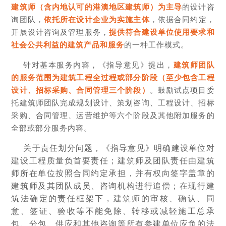
建筑师
（含内地认可的港澳地区建筑师）为主导
的设计咨
询团队，
依托
所在设计企业为实施主体
，依据合同约定，
开展设计咨询及管理服务，
提供符合建设单位使用要求和
社会公共利益的建筑产品和服务
的一种工作模式。
针对基本服务内容，《指导意见》提出，
建筑师团队
的服务范围为建筑工程全过程或部分阶段（至少包含工程
设计、招标采购、合同管理三个阶段）
。鼓励试点项目委
托建筑师团队完成规划设计、策划咨询、工程设计、招标
采购、合同管理、运营维护等六个阶段及其他附加服务的
全部或部分服务内容。
关于责任划分问题，《指导意见》明确建设单位对
建设工程质量负首要责任；建筑师及团队责任由建筑
师所在单位按照合同约定承担，并有权向签字盖章的
建筑师及其团队成员、咨询机构进行追偿；在现行建
筑法确定的责任框架下，建筑师的审核、确认、同
意、签证、验收等不能免除、转移或减轻施工总承
包、分包、供应和其他咨询等所有参建单位应负的法