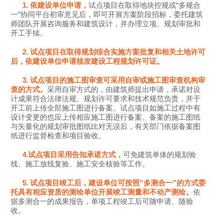
1. 依建设单位申请，
试点项目在取得地块控规或“多规合
一”协同平台初审意见后，即可开展方案阶段招标，委托建筑
师团队开展咨询服务和建筑设计，并办理立项、规划审批和
开工手续。
2. 试点项目在取得规划综合实施方案批复和相关土地许可
后，依建设单位申请核发建设工程规划许可证。
3. 试点项目的施工图审查可采用自审或施工图审查机构审
查的方式。
采用自审方式的，由建筑师提出申请，承诺对设
计成果符合法律法规、规划许可要求和技术规范负责，并于
开工前上传全部施工图进行备案。试点项目如施工过程中有
设计变更的也应上传相应施工图进行备案。备案的施工图纸
与矢量化的规划审批图纸比对无误后，有关部门依据备案图
纸进行监督检查和项目验收。
4.试点项目采用告知承诺方式，
可免建筑单体的规划验
线、施工放线复验、施工安全核验等工作。
5. 试点项目竣工后，建设单位可按照“多测合一”的方式委
托具有相应资质的测绘单位开展竣工测量和不动产测绘。
依
据多测合一的成果报告，单项工程竣工后可随申请、随验
收。