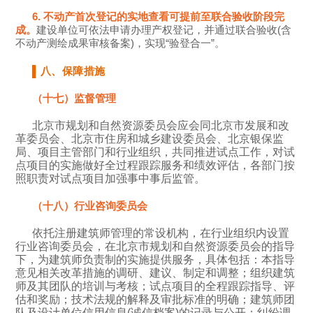
6. 不动产首次登记的实地查看可提前至联合验收阶段完
成。
建设单位可依法申请办理产权登记，并通过联合验收(含
不动产测绘成果审核备案)，实现“验登合一”。
▌
八、保障措施
（十七）监督管理
北京市规划和自然资源委员会应会同北京市发展和改
革委员会、北京市住房和城乡建设委员会、北京银保监
局、项目主管部门和行业组织，共同推进试点工作，对试
点项目的实施做好全过程跟踪服务和绩效评估，各部门按
照职责对试点项目加强事中事后监管。
（十八）行业咨询委员会
依托注册建筑师管理的常设机构，在行业组织内设置
行业咨询委员会，在北京市规划和自然资源委员会的指导
下，为建筑师负责制的实施提供服务，具体包括：本指导
意见相关改革措施的调研、建议、制定和调整；组织建筑
师及其团队的培训与考核；试点项目的全程跟踪指导、评
估和奖励；技术法规的解释及审批标准的明确；建筑师团
队及设计单位信用信息(诚信档案)的记录与公开；纠纷调