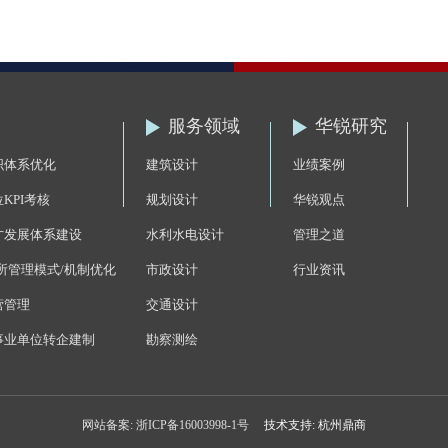
服务领域
华锐研究
织体系优化
建筑设计
业绩案例
KPI考核
规划设计
华锐观点
才发展体系建设
水利水电设计
管理之道
-所管理模式/机制优化
市政设计
行业资讯
营管理
交通设计
事业单位转企建制
勘察测绘
网站备案:
浙ICP备16003998-1号
技术支持: 杭州鼎商